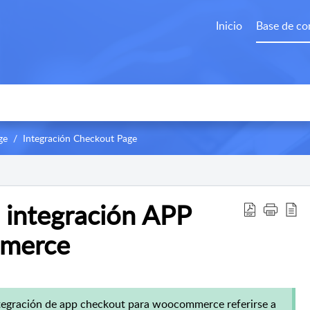
Inicio
Base de co
ge
Integración Checkout Page
 integración APP
merce
integración de app checkout para woocommerce referirse a