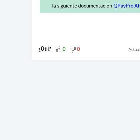
la siguiente documentación
QPayPro AP
¿Útil?
0
0
Actual