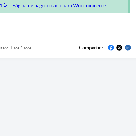
I 🚀 - Página de pago alojado para Woocommerce
Compartir :
izado:
Hace 3 años